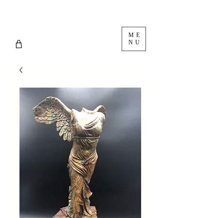
ME
NU