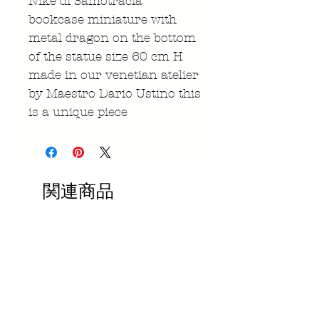
Nike di Samotracia
bookcase miniature with
metal dragon on the bottom
of the statue size 60 cm H
made in our venetian atelier
by Maestro Dario Ustino this
is a unique piece
関連商品