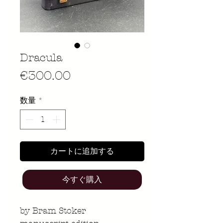
Dracula
価
€300.00
格
数量
*
カートに追加する
今すぐ購入
by Bram Stoker