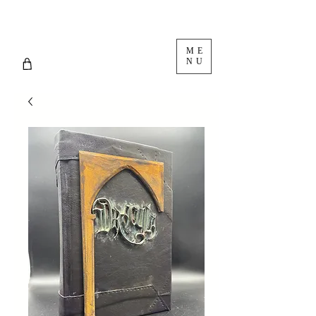
ME
NU