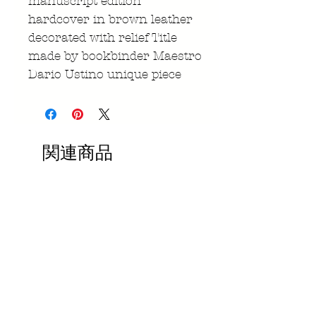
manuscript edition
hardcover in brown leather
decorated with relief Title
made by bookbinder Maestro
Dario Ustino unique piece
関連商品