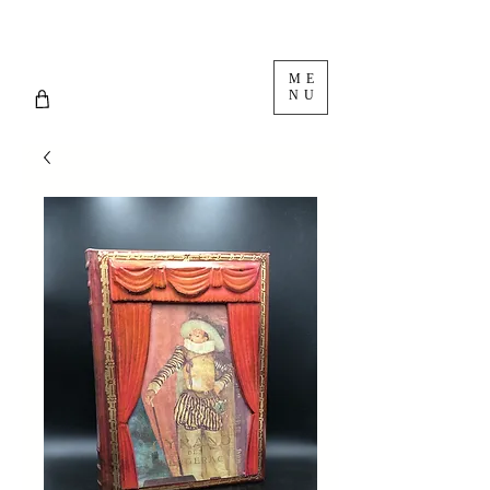
ME
NU