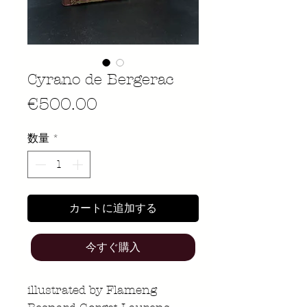
Cyrano de Bergerac
価
€500.00
格
数量
*
カートに追加する
今すぐ購入
illustrated by Flameng