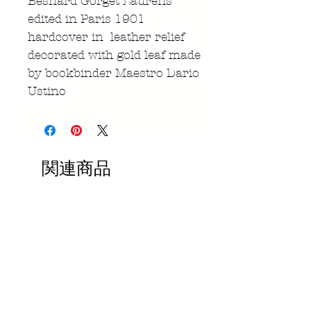
Besnard Gorget Laurens
edited in Paris 1901
hardcover in leather relief
decorated with gold leaf made
by bookbinder Maestro Dario
Ustino
関連商品