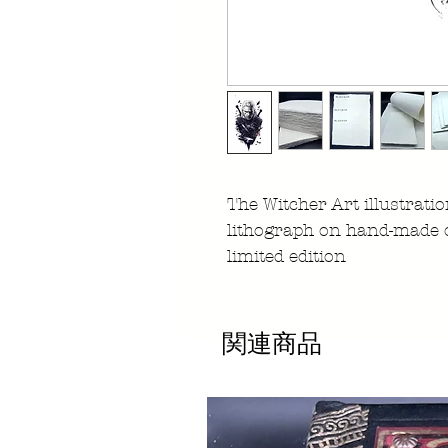
The Witcher Art illustrati
lithograph on hand-made 
limited edition
関連商品