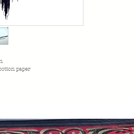
on
cotton paper