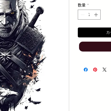
数量
*
カ