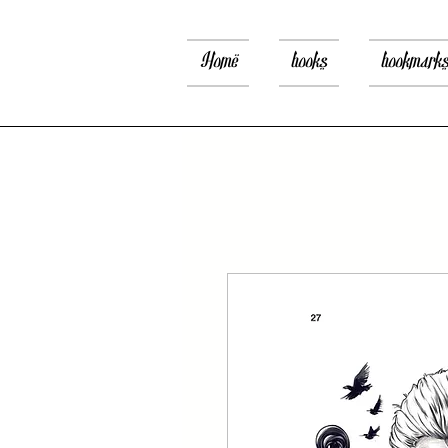
Home
books
bookmark