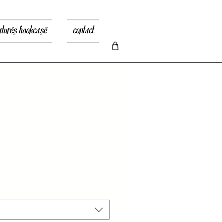
atures bookcase
contact