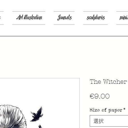
s
Art illustration
Jounals
sculptures
mini
The Witcher
価
€9.00
格
Size of paper
*
選択