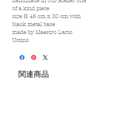
handmade in our Atelier one
of a kind piece
size H 45 cm x 20 cm with
black metal base
made by Maestro Dario
Ustino
関連商品