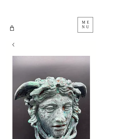
ME
NU