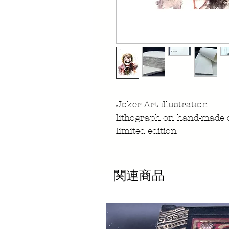
Joker Art illustration
lithograph on hand-made 
limited edition
関連商品