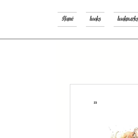
Home
books
bookmark