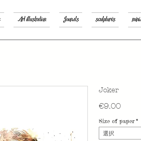
s
Art illustration
Jounals
sculptures
mini
Joker
価
€9.00
格
Size of paper
*
選択