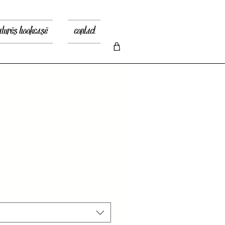
atures bookcase
contact