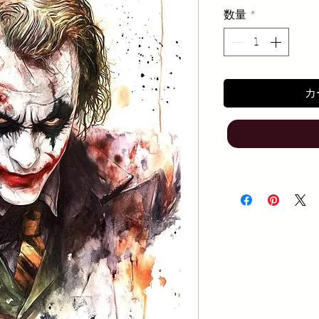
数量
*
カ