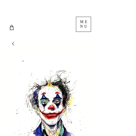
ME
NU