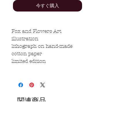
今すぐ購入
Fox and Flowers Art
illustration
lithograph on hand-made
cotton paper
limited edition
関連商品