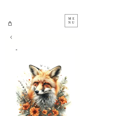
ME
NU