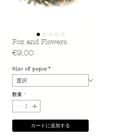
Fox and Flowers
価
€9.00
格
Size of paper
*
数量
*
カートに追加する