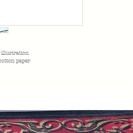
illustration
cotton paper