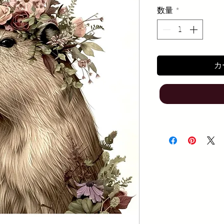
数量
*
カ