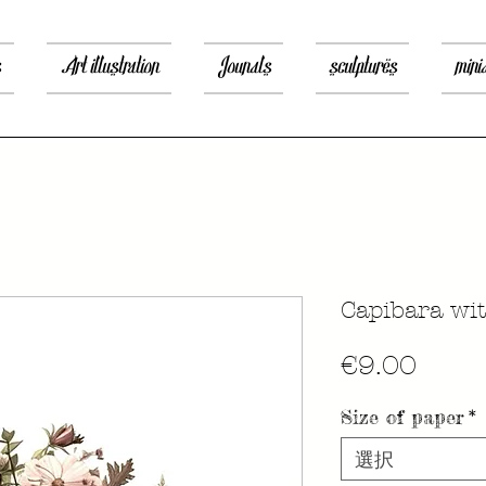
s
Art illustration
Jounals
sculptures
mini
Capibara wit
価
€9.00
格
Size of paper
*
選択