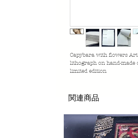
Capybara with flowers Art 
lithograph on hand-made 
limited edition
関連商品