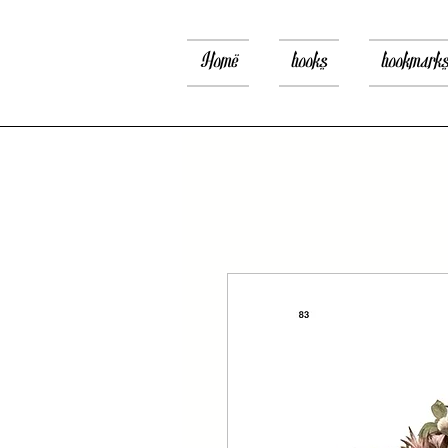
Home
books
bookmark