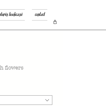
atures bookcase
contact
h flowers