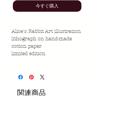
今すぐ購入
Alice's Rabbit Art illustration
lithograph on hand-made
cotton paper
limited edition
関連商品