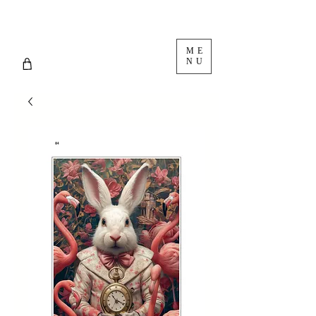
ME
NU