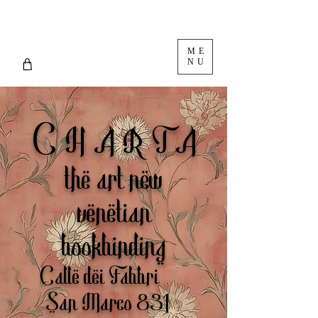
ME
NU
C
H A R T A
the art new
venetian
bookbinding
Calle dei Fabbri
San Marco 831